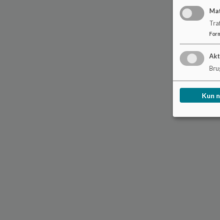
Ma
Tra
For
Akt
Brug
Kun 