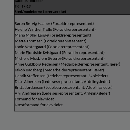
Dato: 20. oktober
Tid: 17-19
Sted/mødeform: Lærerværelset 
Søren Rørvig Haaber (Forældrerepræsentant) 
Helene Winther Trolle (Forældrerepræsentant)
Maria Møller Lange
(Forældrerepræsentant)
Mette Thomsen (Forældrerepræsentant)
Lonie Vestergaard (Forældrerepræsentant)
Marie Fjordside Kvistgaard (Forældrerepræsentant)
Michelle Mosbjerg Østerby(Forældrerepræsentant)
Anne Guldborg Pedersen (Medarbejderrepræsentant, lærer)
Jakob Badsberg (Medarbejderrepræsentant, lærer)
Henrik Steffensen (Ledelsesrepræsentant, Skoleleder)
Ditte Albertsen (Ledelsesrepræsentant, Afdelingsleder)
Britta Jordansen (Ledelsesrepræsentant, Afdelingsleder)
Vivi Andreasen (Ledelsesrepræsentant, Afdelingsleder)
Formand for elevrådet
Næstformand for elevrådet