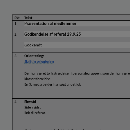
Pkt
Tekst
Præsentation af medlemmer
1
Godkendelse af referat 29.9.25
2
Godkendt
3
Orientering:
Skriftlig orientering
Der har været to fratrædelser i personalegruppen, som der har været 
klasser/forældre
En 3. medarbejder har søgt andet job
4
Elevråd
Siden sidst
link til referat. 