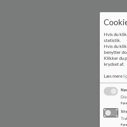
Cookie
Hvis du klik
statistik.
Hvis du klik
benytter dog
Klikker du p
krydset af.
Læs mere i
Nød
Dis
For
Sit
Traf
For