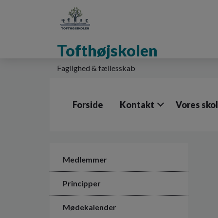
G
å
t
i
Tofthøjskolen
l
h
o
Faglighed & fællesskab
v
e
d
Forside
Kontakt
Vores sko
i
n
d
h
o
l
Medlemmer
d
e
Principper
t
Mødekalender