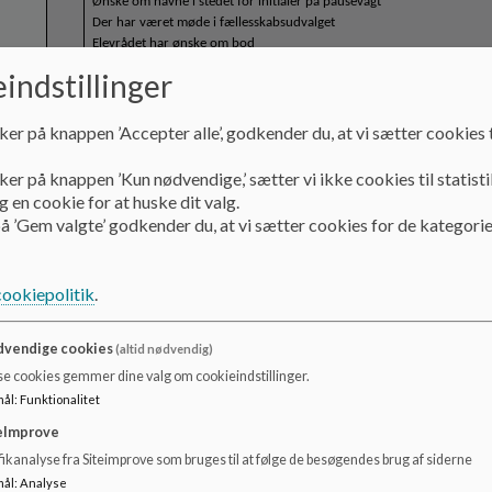
Ønske om navne i stedet for initialer på pausevagt
Der har været møde i fællesskabsudvalget
Elevrådet har ønske om bod
indstillinger
Ønske fra skolebestyrelsen
at elevrådet prioriterer, hvad der skal bringes videre til sko
ker på knappen ’Accepter alle’, godkender du, at vi sætter cookies t
direkte videre til andre på skolen ex. teknisk serviceleder, af
processen kortere for elevrådet
ker på knappen ’Kun nødvendige,’ sætter vi ikke cookies til statisti
elevrådet laver et skriv omkring deres oplevelse af tagsituati
 en cookie for at huske dit valg.
å ’Gem valgte’ godkender du, at vi sætter cookies for de kategorie
Tonny skal deltage i næste elevrådsmøde mhp. elevernes ønsker.
5
Tilsyn:
cookiepolitik
.
Bestyrelsen ønsker en redegørelse for, hvordan princippet omkring M
https://tofthoejskolen.aula.dk/mobilfri-skole
Flere forældre har henvendt sig omkring skærmbrug og brug af Playsta
vendige cookies
(altid nødvendig)
af dette.
se cookies gemmer dine valg om cookieindstillinger.
Der er kommet ny lov om, at mobiler ikke må bruges i skole og dus. De
mål
:
Funktionalitet
Skolebestyrelsen giver udtryk for, at der er for meget skærmtid (PlaySt
med i dialog med dussens personale.
eImprove
ikanalyse fra Siteimprove som bruges til at følge de besøgendes brug af siderne
mål
:
Analyse