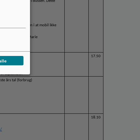
er omkring skærm i dussen. Dette 
r, også ændringen i at mobil ikke 
ældre Michelle og Marie
17.50
alle
 23/9-2025.
 5. september.  
te års tal (forbrug)
18.10
x/