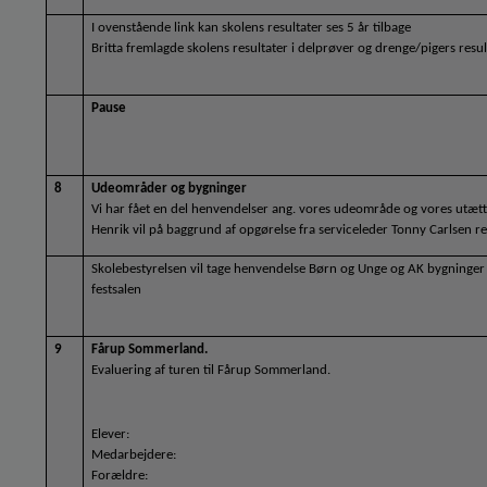
I ovenstående link kan skolens resultater ses 5 år tilbage
Britta fremlagde skolens resultater i delprøver og drenge/pigers resul
Pause
8
Udeområder og bygninger
Vi har fået en del henvendelser ang. vores udeområde og vores utætte
Henrik vil på baggrund af opgørelse fra serviceleder Tonny Carlsen re
Skolebestyrelsen vil tage henvendelse Børn og Unge og AK bygninger o
festsalen
9
Fårup Sommerland.
Evaluering af turen til Fårup Sommerland. 
Elever:
Medarbejdere:
Forældre: