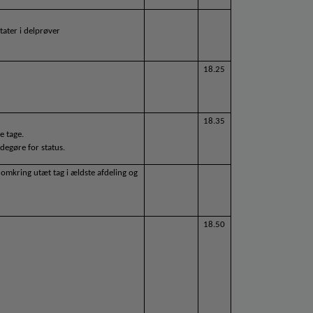
tater i delprøver
18.25
18.35
 tage. 
degøre for status.
mkring utæt tag i ældste afdeling og 
18.50