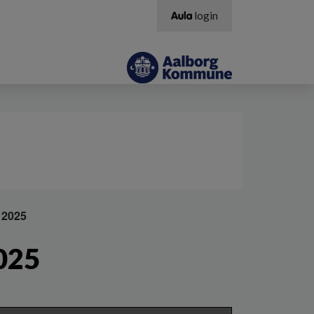
login
 2025
025