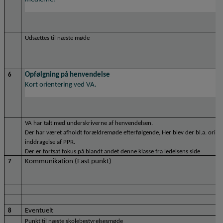
Udsættes til næste møde
Opfølgning på henvendelse
6
Kort orientering ved VA.
VA har talt med underskriverne af henvendelsen.
Der har været afholdt forældremøde efterfølgende, Her blev der bl.a. orien
inddragelse af PPR.
Der er fortsat fokus på blandt andet denne klasse fra ledelsens side
Kommunikation (Fast punkt)
7
Eventuelt
8
Punkt til næste skolebestyrelsesmøde