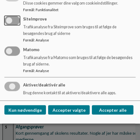
Disse cookies gemmer dine valg om cookieindstillinger.
Formål
:
Funktionalitet
SiteImprove
Trafikanalyse fra Siteimprove som bruges til at følge de
besøgendes brug af siderne
Formål
:
Analyse
Matomo
Der blev lavet et stramt budget de sidste år.
Trafikanalyse fra Matomo som bruges til at følge de besøgendes
Der er lavet et overskud. Det bedre overskud skyldes, at der er kommet flere
brug af siderne.
til prøvehandlinger i Fokus Klasserne.
Formål
:
Analyse
Vi startede året med en negativ egenkapitalt på -1,686,593 kr. Vi har afslutte
Aktiver/deaktivér alle
-244.511. 
Brug denne kontakt til at aktivere/deaktivere alle apps.
Henrik vil gennemgå budgettet til næste møde. 
Kun nødvendige
Accepter valgte
Accepter alle
Afgangsprøver
5
Kort gennemgang af skolens resultater. Nogle af jer har måske set o
medierne.