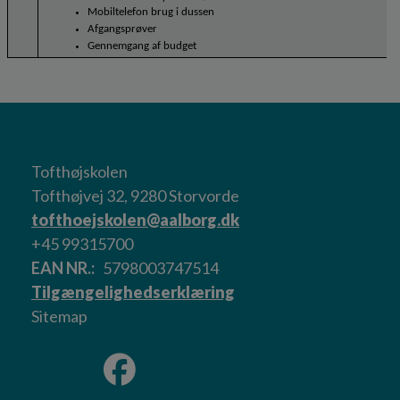
Mobiltelefon brug i dussen
Afgangsprøver
Gennemgang af budget
Tofthøjskolen
Tofthøjvej 32, 9280 Storvorde
tofthoejskolen@aalborg.dk
+45 99315700
EAN NR.
5798003747514
Tilgængelighedserklæring
Sitemap