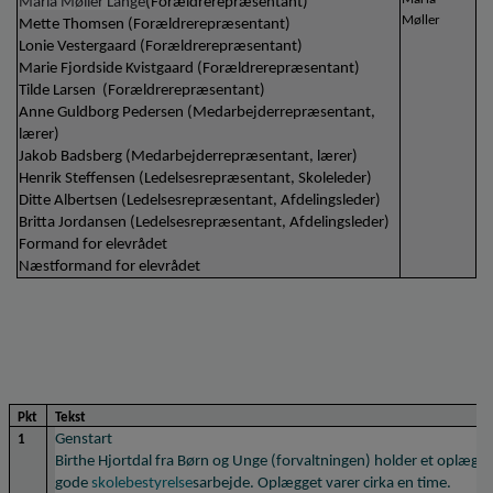
Maria Møller Lange
(Forældrerepræsentant)
o
Møller
Mette Thomsen (Forældrerepræsentant)
l
Lonie Vestergaard (Forældrerepræsentant)
d
Marie Fjordside Kvistgaard (Forældrerepræsentant)
e
Tilde Larsen  (Forældrerepræsentant)
t
Anne Guldborg Pedersen (Medarbejderrepræsentant, 
lærer)
Jakob Badsberg (Medarbejderrepræsentant, lærer)
Henrik Steffensen (Ledelsesrepræsentant, Skoleleder)
Ditte Albertsen (Ledelsesrepræsentant, Afdelingsleder)
Britta Jordansen (Ledelsesrepræsentant, Afdelingsleder)
Formand for elevrådet
Næstformand for elevrådet
Pkt
Tekst
Genstart
1
Birthe Hjortdal fra Børn og Unge (forvaltningen) holder et oplæg o
gode 
skolebestyrelse
sarbejde. Oplægget varer cirka en time.