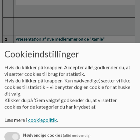
Præsentation af nye medlemmer og de "gamle"
2
Cookieindstillinger
Hvis du klikker på knappen ’Accepter alle’, godkender du, at
Konstituering
3
vi sætter cookies til brug for statistik.
Vi skal vælge en ny formand og næstformand blandt de forældreva
Hvis du klikker på knappen ’Kun nødvendige,’ sætter vi ikke
medlemmer.
cookies til statistik – vi benytter dog en cookie for at huske
dit valg.
Mette Thomsen
Formand: 
Klikker du på ’Gem valgte’ godkender du, at vi sætter
Søren Rørvig Haaber
Næstformand: 
cookies for de kategorier du har krydset af.
4
Læs mere i
cookiepolitik
.
Nødvendige cookies
(altid nødvendig)