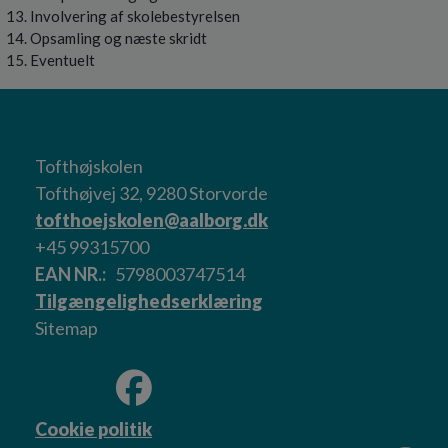
Involvering af skolebestyrelsen
Opsamling og næste skridt
Eventuelt
Tofthøjskolen
Tofthøjvej 32, 9280 Storvorde
tofthoejskolen@aalborg.dk
+45 99315700
EAN NR.
5798003747514
Tilgængelighedserklæring
Sitemap
Cookie politik