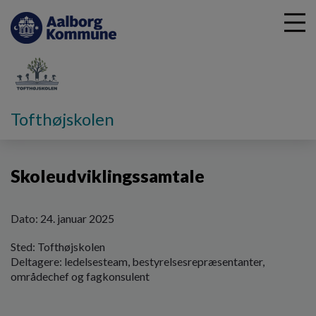
G
Tofthøjskolen
å
Vores skole
Brugerinformation
Skoleudviklingssamtale
t
i
Skoleudviklingssamtale
l
h
o
v
Dato: 24. januar 2025
e
Sted: Tofthøjskolen
d
Deltagere: ledelsesteam, bestyrelsesrepræsentanter,
i
områdechef og fagkonsulent
n
d
h