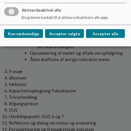
Redskaber til at håndtere massivt fravær.
Opmærksomhed på piger og matematik.
Aktiver/deaktivér alle
Stærke fællesskaber og færre visiteringer til
Brug denne kontakt til at aktivere/deaktivere alle apps.
specialtilbud.
Drøftelse af skolebestyrelsens rolle i at
understøtte skolens strategiske handleplan.
Kun nødvendige
Accepter valgte
Accepter alle
Positiv feedback fra formanden og elever/lærere
om vikarordningen.
Opsummering af mødet og aftale om opfølgning.
Åben drøftelse af øvrige relevante emner.
Fravær
Økonomi
Inklusion
Kapacitetsopbygning Fokusklasser
Trivselsmåling
Afgangsprøver
DUS
Udviklingspunkt: EUD 6 og 7
Refleksion og dialog om status og evaluering
Perspektivering og fremadrettede indsatser