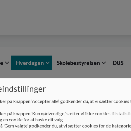
le
Hverdagen
Skolebestyrelsen
DUS
indstillinger
Hverdagen
Trafiksikkerhed og parkering
ker på knappen ’Accepter alle’, godkender du, at vi sætter cookies t
Trafiksikkerhed og pa
ker på knappen ’Kun nødvendige,’ sætter vi ikke cookies til statisti
 en cookie for at huske dit valg.
Elever fra Storvorde kan, gennem et net af cykelstier, gå elle
å ’Gem valgte’ godkender du, at vi sætter cookies for de kategorie