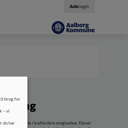
login
il brug for
rkering
k – vi
r cykle til skole i trafiksikre omgivelser. Elever
r du har