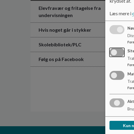
krydset af.
Elevfravær og fritagelse fra
Læs mere i
undervisningen
Nød
Hvis noget går i stykker
Dis
For
Skolebibliotek/PLC
Sit
Følg os på Facebook
Traf
For
Ma
Tra
For
Akt
Brug
Kun 