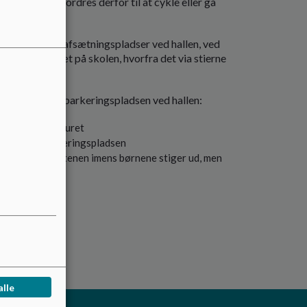
 Alle børn opfordres derfor til at cykle eller gå
 de anbefalede afsætningspladser ved hallen, ved
 af et sted tæt på skolen, hvorfra det via stierne
d parkering på parkeringspladsen ved hallen:
ngspladsen mod uret
i en bås på parkeringspladsen
arigt ved kantstenen imens børnene stiger ud, men
ing
r
 her
alle