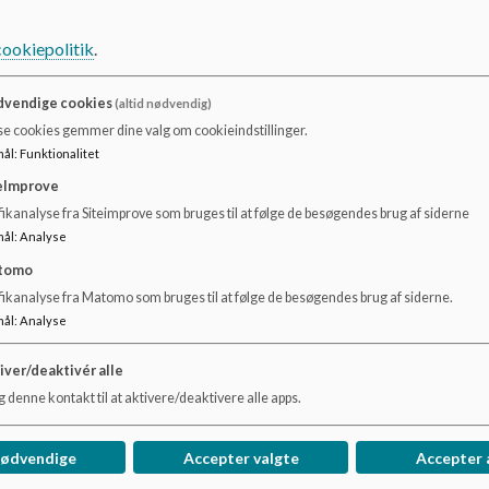
fra Sejlflod kan benytte banestien på en del af strækningen.
til skolen.
cookiepolitik
.
Vælger du at køre dit barn til skolen skal du benytte en af
SSB eller på Skrænten 3-5. Overvej om du kan sætte dit barn
vendige cookies
(altid nødvendig)
kan gå det sidste stykke vej.
se cookies gemmer dine valg om cookieindstillinger.
mål
:
Funktionalitet
Af hensyn til elevernes sikkerhed har vi følgende regler ve
eImprove
Påbudt kørselsretning: Følg pilene - kør rundt på parkeri
ikanalyse fra Siteimprove som bruges til at følge de besøgendes brug af siderne
Hvis du følger børnene ind eller cykler af, skal du parkere 
mål
:
Analyse
Hvis du kun sætter børnene af, må du gerne standse kortv
tomo
du må ikke spærre for cykelparkering eller handicapparker
fikanalyse fra Matomo som bruges til at følge de besøgendes brug af siderne.
Læs mere om trafiksikkerhed i Aalborg Kommune he
mål
:
Analyse
Se om dit barn kan være berettiget til skolebuskort
iver/deaktivér alle
 denne kontakt til at aktivere/deaktivere alle apps.
Aalborg Kommunes skolevejsportal kan findes her
nødvendige
Accepter valgte
Accepter 