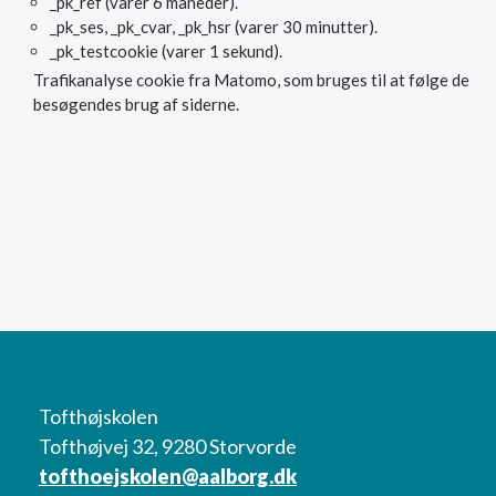
_pk_ref (varer 6 måneder).
_pk_ses, _pk_cvar, _pk_hsr (varer 30 minutter).
_pk_testcookie (varer 1 sekund).
Trafikanalyse cookie fra Matomo, som bruges til at følge de
besøgendes brug af siderne.
Tofthøjskolen
Tofthøjvej 32, 9280 Storvorde
tofthoejskolen@aalborg.dk