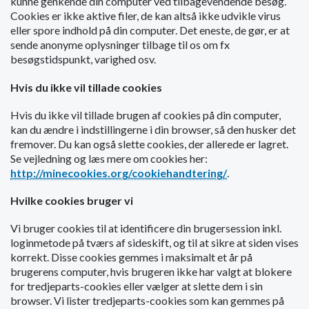
kunne genkende din computer ved tilbagevendende besøg.
o
Cookies er ikke aktive filer, de kan altså ikke udvikle virus
l
eller spore indhold på din computer. Det eneste, de gør, er at
d
sende anonyme oplysninger tilbage til os om fx
e
besøgstidspunkt, varighed osv.
t
Hvis du ikke vil tillade cookies
Hvis du ikke vil tillade brugen af cookies på din computer,
kan du ændre i indstillingerne i din browser, så den husker det
fremover. Du kan også slette cookies, der allerede er lagret.
Se vejledning og læs mere om cookies her:
http://minecookies.org/cookiehandtering/
.
Hvilke cookies bruger vi
Vi bruger cookies til at identificere din brugersession inkl.
loginmetode på tværs af sideskift, og til at sikre at siden vises
korrekt. Disse cookies gemmes i maksimalt et år på
brugerens computer, hvis brugeren ikke har valgt at blokere
for tredjeparts-cookies eller vælger at slette dem i sin
browser. Vi lister tredjeparts-cookies som kan gemmes på