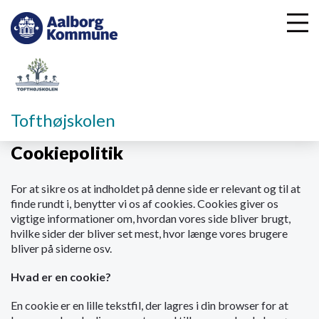
G
Tofthøjskolen
å
t
Cookiepolitik
i
l
For at sikre os at indholdet på denne side er relevant og til at
h
finde rundt i, benytter vi os af cookies. Cookies giver os
o
vigtige informationer om, hvordan vores side bliver brugt,
v
hvilke sider der bliver set mest, hvor længe vores brugere
e
bliver på siderne osv.
d
i
Hvad er en cookie?
n
d
En cookie er en lille tekstfil, der lagres i din browser for at
h