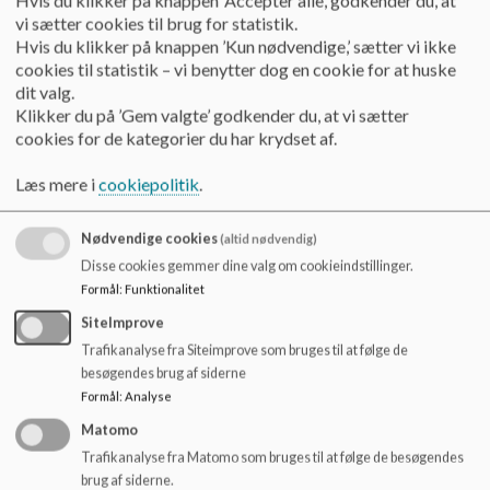
Hvis du klikker på knappen ’Accepter alle’, godkender du, at
sættes på flytilstand. 
o
vi sætter cookies til brug for statistik.
Formål med mobilfri ordning:
l
Hvis du klikker på knappen ’Kun nødvendige,’ sætter vi ikke
d
At styrke sammenholdet i klasserne.
cookies til statistik – vi benytter dog en cookie for at huske
e
At forbedre det sociale liv ved at mindske 
dit valg.
t
distraktionen fra sociale medier på telefonerne.
Klikker du på ’Gem valgte’ godkender du, at vi sætter
At øge koncentrationen omkring undervisning og 
cookies for de kategorier du har krydset af.
læring.
Undervisningsbrug:
Læs mere i
cookiepolitik
.
Lærere kan tillade brug af mobiltelefoner i 
undervisningen, når det er relevant.
Nødvendige cookies
(altid nødvendig)
Telefonerne indsamles igen efter brug.
Disse cookies gemmer dine valg om cookieindstillinger.
Elever med særlige behov kan efter aftale med skolen 
Formål
:
Funktionalitet
bruge telefonen som hjælpemiddel.
SiteImprove
DUS-regler:
Trafikanalyse fra Siteimprove som bruges til at følge de
Tofthøjskolens DUS er også mobilfri.
besøgendes brug af siderne
Børnene får udleveret deres telefoner i klassen og 
Formål
:
Analyse
afleverer dem igen i DUSsen.
Overtrædelse af reglerne når det elektroniske inddrages:
Matomo
gang: Det elektroniske udstyr afleveres på kontoret og 
Trafikanalyse fra Matomo som bruges til at følge de besøgendes
kan hentes efter elevens sidste lektion. Forældrene 
brug af siderne.