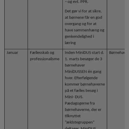
– og evt. PPR.
Det gør vi for at sikre,
at børnene får en god
overgang og for at
have sammenhæng og
genkendelighed i
læring
Januar
Fællesskab og
Inden MiniDUS start d.
Børnehave
professionalisme
1. marts besøger de 3
børnehaver
MiniDUSSEN én gang
hver. Efterfølgende
kommer børnehaverne
på et fælles besøg i
Mini- DUS.
Pædagogerne fra
børnehaverne, der er
tilknyttet
”ældstegruppen”
deltager. MiniDUS