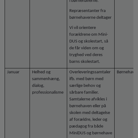
i børnehaverne.
Repræsentanter fra
børnehaverne deltager
Vi vil orientere
forældrene om Mini-
DUS og skolestart, så
de får viden om og
tryghed ved deres
barns skolestart.
Januar
Helhed og
Overleveringssamtaler
Børnehave
sammenhæng,
ifb. med børn med
dialog,
særlige behov og
professionalisme
sårbare familier.
Samtalerne afvikles i
børnehaven eller på
skolen med deltagelse
af forældre, leder og
pædagog fra både
MiniDUS og børnehave