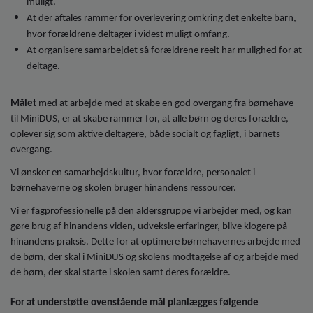
muligt.
At der aftales rammer for overlevering omkring det enkelte barn,
hvor forældrene deltager i videst muligt omfang.
At organisere samarbejdet så forældrene reelt har mulighed for at
deltage.
Målet
med at arbejde med at skabe en god overgang fra børnehave
til MiniDUS, er at skabe rammer for, at alle børn og deres forældre,
oplever sig som aktive deltagere, både socialt og fagligt, i barnets
overgang.
Vi ønsker en samarbejdskultur, hvor forældre, personalet i
børnehaverne og skolen bruger hinandens ressourcer.
Vi er fagprofessionelle på den aldersgruppe vi arbejder med, og kan
gøre brug af hinandens viden, udveksle erfaringer, blive klogere på
hinandens praksis. Dette for at optimere børnehavernes arbejde med
de børn, der skal i MiniDUS og skolens modtagelse af og arbejde med
de børn, der skal starte i skolen samt deres forældre.
For at understøtte ovenstående mål planlægges følgende