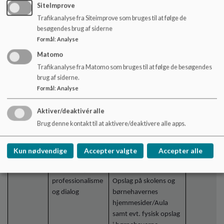
for overordnet at
SiteImprove
planlægge de
Trafikanalyse fra Siteimprove som bruges til at følge de
aktiviteter, der skal
besøgendes brug af siderne
være med børnene i
Formål
:
Analyse
løbet af året.
Matomo
Det gør vi for, at børn
Trafikanalyse fra Matomo som bruges til at følge de besøgendes
kan møde og lege med
brug af siderne.
børn fra de andre
Formål
:
Analyse
børnehaver og for at
børnene kan få
Aktiver/deaktivér alle
kendskab til MiniDUS
Brug denne kontakt til at aktivere/deaktivere alle apps.
og dens personale
Januar
Helhed og
Informationsmøde for
Skolen
Kun nødvendige
Accepter valgte
Accepter alle
sammenhæng,
forældre til kommende
fællesskab,
børn til MiniDUS.
professionalisme
Opslag på skolens og
og dialog
børnehavernes
hjemmesider/Aula
samt evt. fysisk opslag