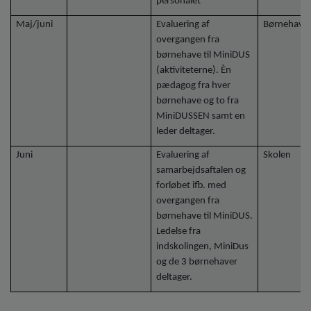
personalet
Maj/juni
Evaluering af
Børnehave
overgangen fra
børnehave til MiniDUS
(aktiviteterne). Èn
pædagog fra hver
børnehave og to fra
MiniDUSSEN samt en
leder deltager.
Juni
Evaluering af
Skolen
samarbejdsaftalen og
forløbet ifb. med
overgangen fra
børnehave til MiniDUS.
Ledelse fra
indskolingen, MiniDus
og de 3 børnehaver
deltager.