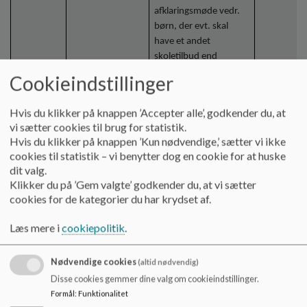
afklaringsmøde vedr.
børn, der evt. skal
have et andet
skoletilbud end
distriktsskolen
Cookieindstillinger
(Tofthøjskolen).
Mødedeltagere er de
Hvis du klikker på knappen ’Accepter alle’, godkender du, at
involverede forældre,
vi sætter cookies til brug for statistik.
pædagoger og leder
Hvis du klikker på knappen ’Kun nødvendige,’ sætter vi ikke
fra børnehaven,
cookies til statistik – vi benytter dog en cookie for at huske
relevante eksterne
dit valg.
samarbejdspartnere
Klikker du på ’Gem valgte’ godkender du, at vi sætter
fra PPR samt
cookies for de kategorier du har krydset af.
repræsentant fra
skoleledelsen.
Læs mere i
cookiepolitik
.
Skolen starter den evt.
indstilling til visitation.
Nødvendige cookies
(altid nødvendig)
Disse cookies gemmer dine valg om cookieindstillinger.
September
Dialog,
Ledelsen fra skolen og
Skolen indk
Formål
:
Funktionalitet
fællesskab
børnehaverne mødes