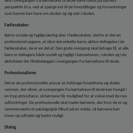
skal i overgangen fra børnehave til skole være fokus på barnets
perspektiv bl.a. ved at spørge ind til de forestillinger og forventninger
som barnet kan have om skolen og sig selv i skolen.
Fællesskaber
Børns sociale og faglige læring sker i fællesskaber, derfor er det en
professionel opgave, at sikre det enkelte barns aktive deltagelse i de
fællesskaber, de er en del af. Den gode overgang skal bidrage til, at alle
børn er deltagere både socialt og fagligt i børnehaven, i skolen og i de
aktiviteter der tilrettelægges i overgangen fra børnehave til skole.
Professionalisme
Det er de professionelles ansvar at inddrage forældrene og skabe
rammer, der sikrer, at overgangen fra børnehave til skole kan foregå i
en tryg atmosfære, så børnene får mulighed for at vokse med de nye
udfordringer. De professionelle skal møde børnene, der hvor de er og
sammensætte et pædagogisk tilbud på en måde, så børnene kan
trives og udfolde sig bedst muligt.
Dialog