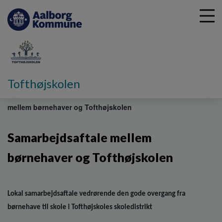
G
Tofthøjskolen
å
Vores skole
Brugerinformation
Samarbejdsaftale
t
mellem børnehaver og Tofthøjskolen
i
l
h
Samarbejdsaftale mellem
o
v
børnehaver og Tofthøjskolen
e
d
i
n
Lokal samarbejdsaftale vedrørende den gode overgang fra
d
børnehave til skole i Tofthøjskoles skoledistrikt
h