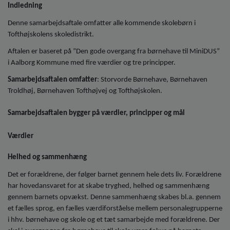
o
Indledning
l
Denne samarbejdsaftale omfatter alle kommende skolebørn i
d
Tofthøjskolens skoledistrikt.
e
t
Aftalen er baseret på ”Den gode overgang fra børnehave til MiniDUS”
i Aalborg Kommune med fire værdier og tre principper.
Samarbejdsaftalen omfatter
: Storvorde Børnehave, Børnehaven
Troldhøj, Børnehaven Tofthøjvej og Tofthøjskolen.
Samarbejdsaftalen bygger på værdier, principper og mål
Værdier
Helhed og sammenhæng
Det er forældrene, der følger barnet gennem hele dets liv. Forældrene
har hovedansvaret for at skabe tryghed, helhed og sammenhæng
gennem barnets opvækst. Denne sammenhæng skabes bl.a. gennem
et fælles sprog, en fælles værdiforståelse mellem personalegrupperne
i hhv. børnehave og skole og et tæt samarbejde med forældrene. Der