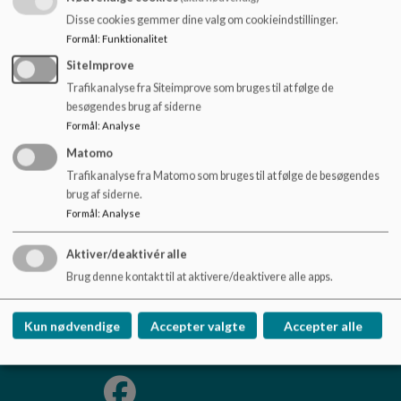
o
Disse cookies gemmer dine valg om cookieindstillinger.
Aula kan både åbnes via app og via PC på
Aula.dk
.
På
l
Formål
:
Funktionalitet
Aulainfo.dk
, kan I læse mere om AULA, se driftsstatus og
d
vejledning til brugen af Aula. Hvis du har spørgsmål til brugen
e
SiteImprove
af det systemer, er du meget velkommen til at ringe eller
t
Trafikanalyse fra Siteimprove som bruges til at følge de
komme forbi skolens kontor.
besøgendes brug af siderne
Formål
:
Analyse
Matomo
Trafikanalyse fra Matomo som bruges til at følge de besøgendes
Tofthøjskolen
brug af siderne.
Formål
:
Analyse
Tofthøjvej 32, 9280 Storvorde
tofthoejskolen@aalborg.dk
Aktiver/deaktivér alle
+45 99315700
Brug denne kontakt til at aktivere/deaktivere alle apps.
EAN NR.
5798003747514
Tilgængelighedserklæring
Kun nødvendige
Accepter valgte
Accepter alle
Sitemap