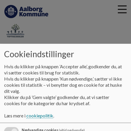
G
Tofthøjskolen
Cookieindstillinger
å
Vores skole
Brugerinformation
Aula
t
i
Hvis du klikker på knappen ’Accepter alle’, godkender du, at
Aula
l
vi sætter cookies til brug for statistik.
h
Hvis du klikker på knappen ’Kun nødvendige,’ sætter vi ikke
o
cookies til statistik – vi benytter dog en cookie for at huske
v
AULA
dit valg.
e
AULA er et fælles kommunikationssystem, som alle danske
Klikker du på ’Gem valgte’ godkender du, at vi sætter
d
folkeskoler skal bruge
cookies for de kategorier du har krydset af.
i
Hvordan logger jeg på?
n
Læs mere i
cookiepolitik
.
Det skal være sikkert at anvende Aula, derfor skal
alle
d
brugere logge på med MitID.
h
Nødvendige cookies
(altid nødvendig)