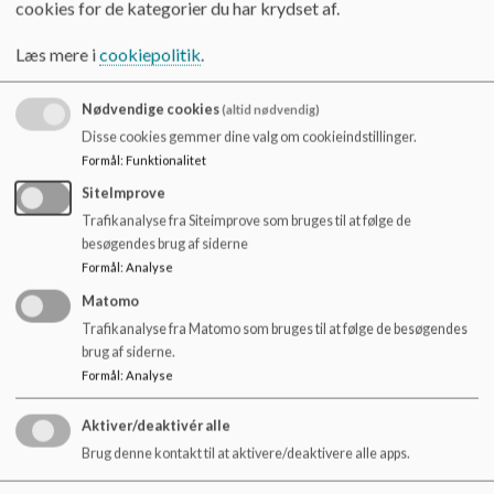
cookies for de kategorier du har krydset af.
o
l
Princip for fagfordeling
Læs mere i
cookiepolitik
.
d
Princip for planlægning af understøttende undervisning
e
Princip for klassedannelse
t
Nødvendige cookies
(altid nødvendig)
Princip for arbejdet med elevers læring
Disse cookies gemmer dine valg om cookieindstillinger.
Princip for klassedeling og klassesammenlægning
Formål
:
Funktionalitet
Princip for forældreråd
SiteImprove
Princip for opfyldelse af undervisningspligten
Trafikanalyse fra Siteimprove som bruges til at følge de
besøgendes brug af siderne
Princip for DUS
Formål
:
Analyse
Princip for kommunikation
Matomo
Princip for skole-/hjemsamarbejde
Trafikanalyse fra Matomo som bruges til at følge de besøgendes
brug af siderne.
Formål
:
Analyse
Aktiver/deaktivér alle
Brug denne kontakt til at aktivere/deaktivere alle apps.
Tofthøjskolen
Tofthøjvej 32, 9280 Storvorde