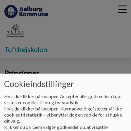
G
Tofthøjskolen
å
Skolebestyrelsen
Principper
t
i
Principper
l
h
Cookieindstillinger
o
v
Links til skolebestyrelsens princi
Hvis du klikker på knappen ’Accepter alle’, godkender du, at
e
Navn
vi sætter cookies til brug for statistik.
d
Hvis du klikker på knappen ’Kun nødvendige,’ sætter vi ikke
i
Princip for alkohol
cookies til statistik – vi benytter dog en cookie for at huske
n
Princip for mad og sundhed
dit valg.
d
Klikker du på ’Gem valgte’ godkender du, at vi sætter
h
Princip for samvær