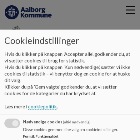
Cookieindstillinger
G
Tofthøjskolen
Hvis du klikker på knappen ’Accepter alle’, godkender du, at
å
Kontakt
Sundhedsplejerske
vi sætter cookies til brug for statistik.
t
Hvis du klikker på knappen ’Kun nødvendige,’ sætter vi ikke
i
cookies til statistik – vi benytter dog en cookie for at huske
Sundhedsplejerske
l
dit valg.
h
Klikker du på ’Gem valgte’ godkender du, at vi sætter
o
cookies for de kategorier du har krydset af.
v
Skolesundhedsplejerske
e
Læs mere i
cookiepolitik
.
Rikke Schack Mosskov Jacobsen
d
i
Nødvendige cookies
n
(altid nødvendig)
Tlf. 2520 1313
d
Disse cookies gemmer dine valg om cookieindstillinger.
h
Formål
:
Funktionalitet