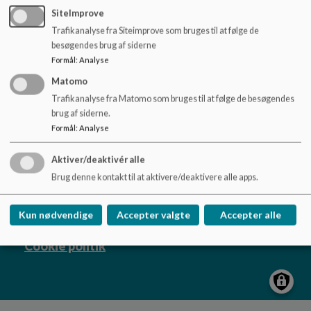
o
SiteImprove
l
Trafikanalyse fra Siteimprove som bruges til at følge de
d
besøgendes brug af siderne
e
Formål
:
Analyse
Tofthøjskolen
t
Tofthøjvej 32, 9280 Storvorde
Matomo
tofthoejskolen@aalborg.dk
Trafikanalyse fra Matomo som bruges til at følge de besøgendes
brug af siderne.
+45 99315700
Formål
:
Analyse
EAN NR.
5798003747514
Tilgængelighedserklæring
Aktiver/deaktivér alle
Sitemap
Brug denne kontakt til at aktivere/deaktivere alle apps.
Kun nødvendige
Accepter valgte
Accepter alle
Cookie politik