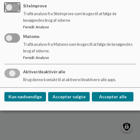
o
tofthoejskolen@aalborg.dk
SiteImprove
l
Trafikanalyse fra Siteimprove som bruges til at følge de
+45 99315700
d
besøgendes brug af siderne
e
EAN NR.
5798003747514
Formål
:
Analyse
t
Tilgængelighedserklæring
Matomo
Sitemap
Trafikanalyse fra Matomo som bruges til at følge de besøgendes
brug af siderne.
Formål
:
Analyse
Cookie politik
Aktiver/deaktivér alle
Brug denne kontakt til at aktivere/deaktivere alle apps.
Kun nødvendige
Accepter valgte
Accepter alle