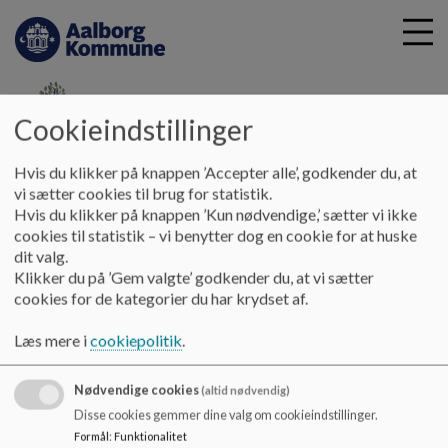
Cookieindstillinger
G
Tofthøjskolen
Hvis du klikker på knappen ’Accepter alle’, godkender du, at
å
Skolebestyrelsen
Referater
vi sætter cookies til brug for statistik.
t
Hvis du klikker på knappen ’Kun nødvendige,’ sætter vi ikke
i
cookies til statistik – vi benytter dog en cookie for at huske
Referater
l
dit valg.
h
Klikker du på ’Gem valgte’ godkender du, at vi sætter
o
cookies for de kategorier du har krydset af.
v
.
e
Læs mere i
cookiepolitik
.
d
i
Nødvendige cookies
n
(altid nødvendig)
d
Tofthøjskolen
Disse cookies gemmer dine valg om cookieindstillinger.
h
Formål
:
Funktionalitet
Tofthøjvej 32, 9280 Storvorde